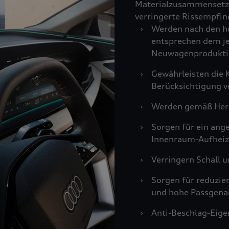
Materialzusammensetzu
verringerte Rissempfind
›
Werden nach den ho
entsprechen dem je
Neuwagenprodukti
›
Gewährleisten die K
Berücksichtigung v
›
Werden gemäß Hers
›
Sorgen für ein an
Innenraum-Aufheiz
›
Verringern Schall u
›
Sorgen für reduzie
und hohe Passgenau
›
Anti-Beschlag-Eigen