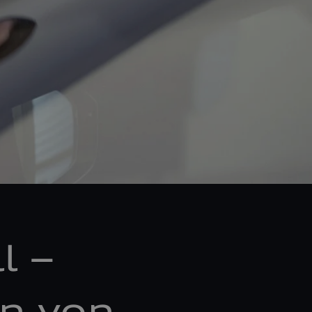
l –
n von